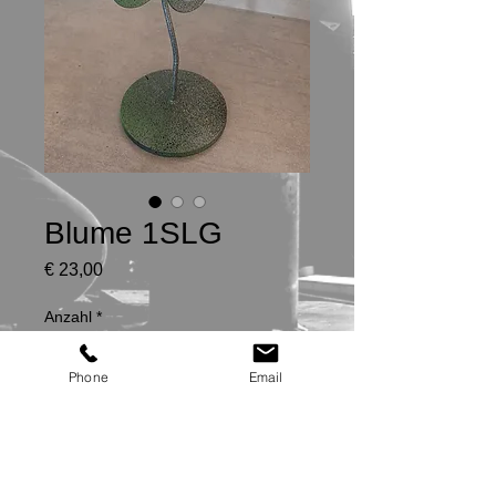
Blume 1SLG
Preis
€ 23,00
Anzahl
*
Phone
Email
In den Warenkorb
Höhe: 33 cm