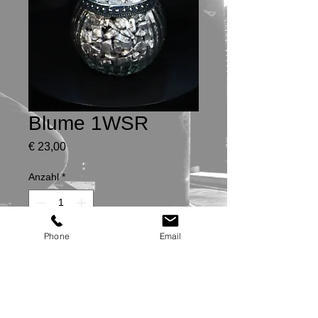
Blume 1WSR
Preis
€ 23,00
Anzahl
*
Phone
Email
In den Warenkorb
Höhe: 16 cm
Auf beiden Seiten ein rotes